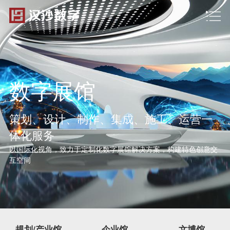
数字展馆
策划、设计、制作、集成、施工、运营一
体化服务
以国际化视角，致力于定制化数字展馆解决方案，构建特色创意交
互空间
规划/产业馆
企业馆
文博馆